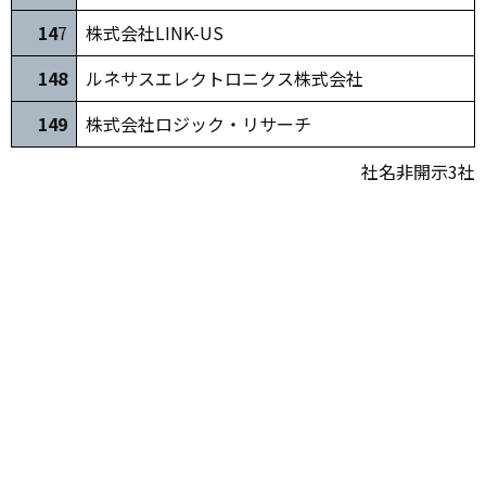
14
7
株式会社LINK-US
148
ルネサスエレクトロニクス株式会社
149
株式会社ロジック・リサーチ
社名非開示3社
学術会員
1
熊本高等専門学校
国立研究開発法人産業技術総合研究所九州セン
2
ター
3
東海大学熊本キャンパス